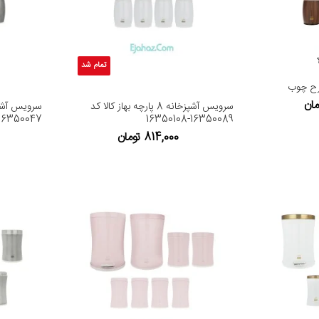
تمام شد
طرح چوب
سرویس آشپزخانه 8 پارچه بهاز کالا کد
16350047
16350089-16350108
814,000 تومان