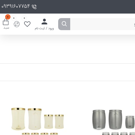
09391607754
0
0
0
سبد
ورود / ثبت نام