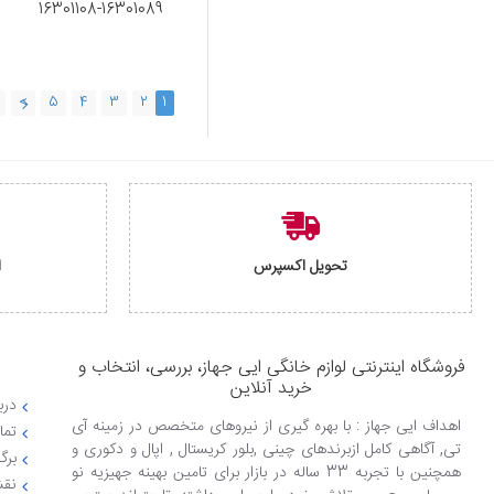
16301089-16301108
>
5
4
3
2
1
تحویل اکسپرس
ا
فروشگاه اینترنتی لوازم خانگی ایی جهاز، بررسی، انتخاب و
خرید آنلاین
دربا
اهداف ایی جهاز : با بهره گیری از نیروهای متخصص در زمینه آی
تما
تی, آگاهی کامل ازبرندهای چینی ,بلور کریستال , اپال و دکوری و
برگ
همچنین با تجربه 33 ساله در بازار برای تامین بهینه جهیزیه نو
نقش