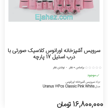
سرویس آشپزخانه اورانوس کلاسیک صورتی با
درب استیل 17 پارچه
براساس 0 نظر.
-
نوشتن نظر
موجود
برند:
سرویس آشپزخانه اورانوس
Uranus 17Pcs Classic Pink White
مدل:
16,800,000 تومان