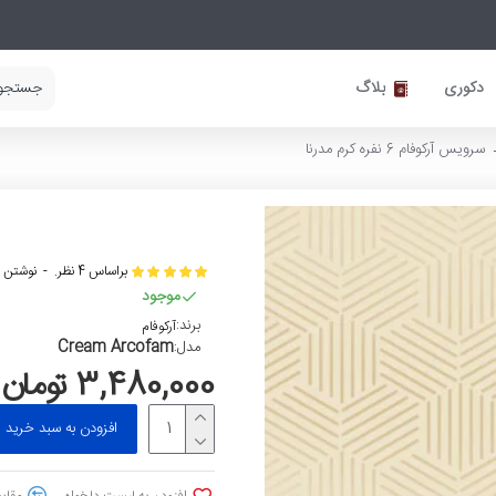
دکوری
بلاگ
سرویس آرکوفام 6 نفره کرم مدرنا
براساس 4 نظر.
-
نوشتن ن
موجود
برند:
آرکوفام
Cream Arcofam
مدل:
3,480,000 تومان
افزودن به سبد خرید
افزودن به لیست دلخواه
مقایس