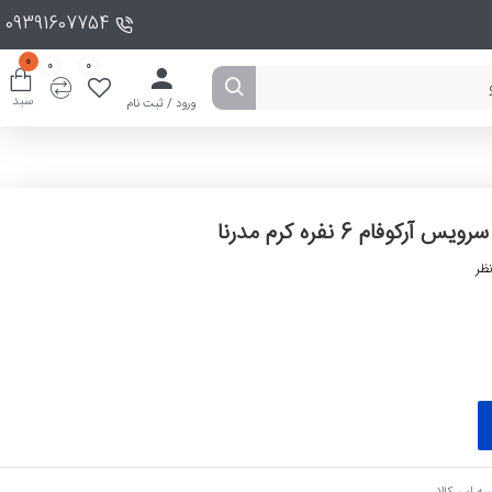
09391607754
0
0
0
سبد
ورود / ثبت نام
سرویس آرکوفام 6 نفره کرم مدرنا
ظر
ه این کالا