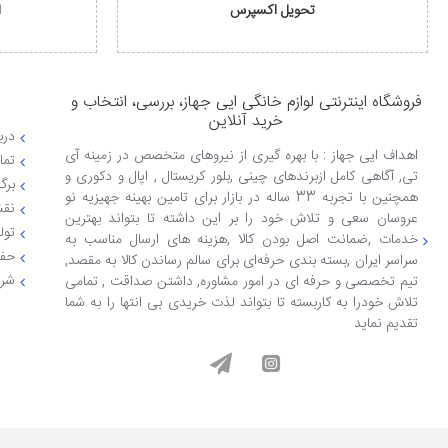
تحویل اکسپرس
ا
فروشگاه اینترنتی لوازم خانگی ایی جهاز، بررسی، انتخاب و
خرید آنلاین
دربا
اهداف ایی جهاز : با بهره گیری از نیروهای متخصص در زمینه آی
تما
تی, آگاهی کامل ازبرندهای چینی ,بلور کریستال , اپال و دکوری و
برگ
همچنین با تجربه 33 ساله در بازار برای تامین بهینه جهیزیه نو
نقش
عروسان سعی و تلاش خود را بر این داشته تا بتواند بهترین
تول
خدمات ,ضمانت اصل بودن کالا ,هزینه های ارسال مناسب به
حفظ
سراسر ایران ,بسته بندی حرفه‌ای برای سالم رساندن کالا به مقصد,
شرا
تیم تخصصی و حرفه ای در امور مشاوره, داشتن صداقت , تمامی
تلاش خودرا به کاربسته تا بتواند لذت خریدی بی انتها را به شما
تقدیم نماید