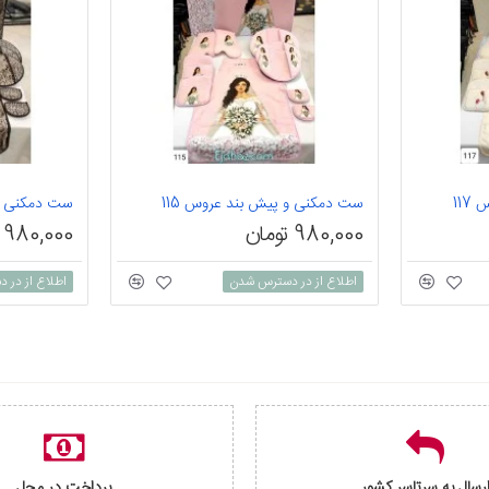
11
ست دمکنی و پیش بند عروس 115
980,000 تومان
980,000 تومان
اطلاع از در دسترس شدن
اطلاع از در
رسال به سرتاسر کشور
پرداخت در محل