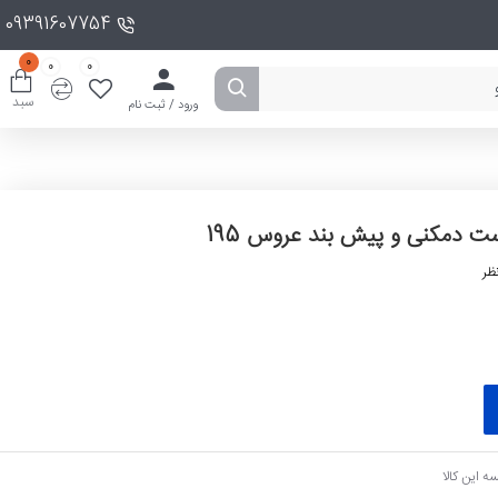
09391607754
0
0
0
سبد
ورود / ثبت نام
ت دمکنی و پیش بند عروس 195
ظر
ه این کالا