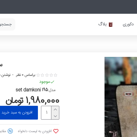
دکوری
بلاگ
س
براساس 0 نظر.
-
نوشتن ن
موجود
set damkoni 195
مدل:
1,980,000 تومان
افزودن به سبد خرید
افزودن به لیست دلخواه
مقایس