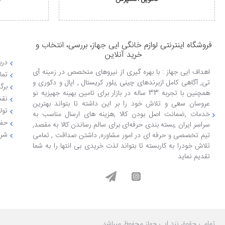
فروشگاه اینترنتی لوازم خانگی ایی جهاز، بررسی، انتخاب و
خرید آنلاین
دربا
اهداف ایی جهاز : با بهره گیری از نیروهای متخصص در زمینه آی
تما
تی, آگاهی کامل ازبرندهای چینی ,بلور کریستال , اپال و دکوری و
برگ
همچنین با تجربه 33 ساله در بازار برای تامین بهینه جهیزیه نو
نقش
عروسان سعی و تلاش خود را بر این داشته تا بتواند بهترین
تول
خدمات ,ضمانت اصل بودن کالا ,هزینه های ارسال مناسب به
حفظ
سراسر ایران ,بسته بندی حرفه‌ای برای سالم رساندن کالا به مقصد,
شرا
تیم تخصصی و حرفه ای در امور مشاوره, داشتن صداقت , تمامی
تلاش خودرا به کاربسته تا بتواند لذت خریدی بی انتها را به شما
تقدیم نماید
تمامی حقوق نزد ایی جهاز محفوظ میباشد