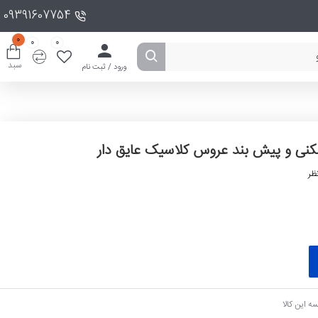
09391607754
0
0
0
سبد
ورود / ثبت نام
ی و پیش بند عروس کلاسیک عایق دار
ظر
ه این کالا