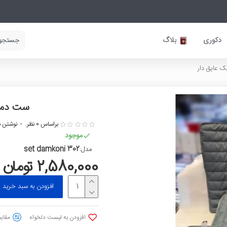
دکوری
بلاگ
 عایق دار
ست دمکن
براساس 0 نظر.
-
نوشتن ن
موجود
set damkoni 302
مدل:
2,580,000 تومان
افزودن به سبد خرید
افزودن به لیست دلخواه
مقایس