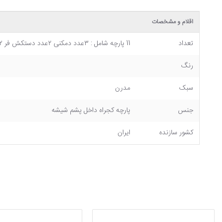
اقلام و مشخصات
تعداد
11 پارچه شامل : ۳عدد دمکنی ۲عدد دستکش فر ۲عدد دستگیره قابلمه ۲عدد دستگیره مربع جیب دار ۱عدد پیش بند با کاور پلاستیکی ۱عدد نمگیر ظروف
رنگ
سبک
مدرن
جنس
پارچه کجراه داخل پشم شیشه
کشور سازنده
ایران