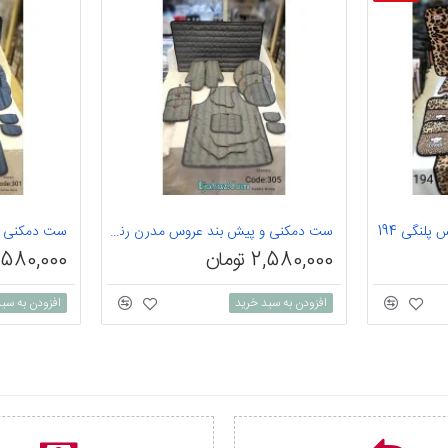
لنگی 194
ست دمکنی و پیش بند عروس مدرن رنگی
ست دمکنی و
2,580,000 تومان
2,580,000 توم
افزودن به سبد خرید
افزودن به سب