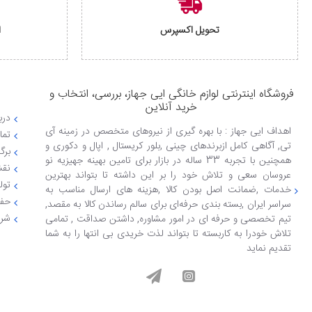
تحویل اکسپرس
ا
فروشگاه اینترنتی لوازم خانگی ایی جهاز، بررسی، انتخاب و
خرید آنلاین
دربا
اهداف ایی جهاز : با بهره گیری از نیروهای متخصص در زمینه آی
تما
تی, آگاهی کامل ازبرندهای چینی ,بلور کریستال , اپال و دکوری و
برگ
همچنین با تجربه 33 ساله در بازار برای تامین بهینه جهیزیه نو
نقش
عروسان سعی و تلاش خود را بر این داشته تا بتواند بهترین
تول
خدمات ,ضمانت اصل بودن کالا ,هزینه های ارسال مناسب به
حفظ
سراسر ایران ,بسته بندی حرفه‌ای برای سالم رساندن کالا به مقصد,
شرا
تیم تخصصی و حرفه ای در امور مشاوره, داشتن صداقت , تمامی
تلاش خودرا به کاربسته تا بتواند لذت خریدی بی انتها را به شما
تقدیم نماید