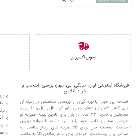
تحویل اکسپرس
ا
فروشگاه اینترنتی لوازم خانگی ایی جهاز، بررسی، انتخاب و
خرید آنلاین
دربا
اهداف ایی جهاز : با بهره گیری از نیروهای متخصص در زمینه آی
تما
تی, آگاهی کامل ازبرندهای چینی ,بلور کریستال , اپال و دکوری و
برگ
همچنین با تجربه 33 ساله در بازار برای تامین بهینه جهیزیه نو
نقش
عروسان سعی و تلاش خود را بر این داشته تا بتواند بهترین
تول
خدمات ,ضمانت اصل بودن کالا ,هزینه های ارسال مناسب به
حفظ
سراسر ایران ,بسته بندی حرفه‌ای برای سالم رساندن کالا به مقصد,