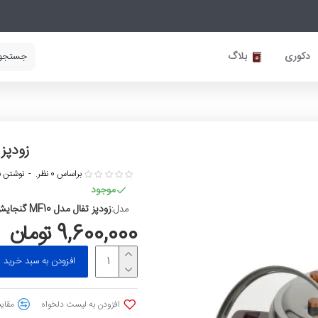
دکوری
بلاگ
زودپز تفا
براساس 0 نظر.
-
نوشتن ن
موجود
زودپز تفال مدل MF10 گنجایش 6 لیتر
مدل:
9,600,000 تومان
افزودن به سبد خرید
افزودن به لیست دلخواه
مقایس