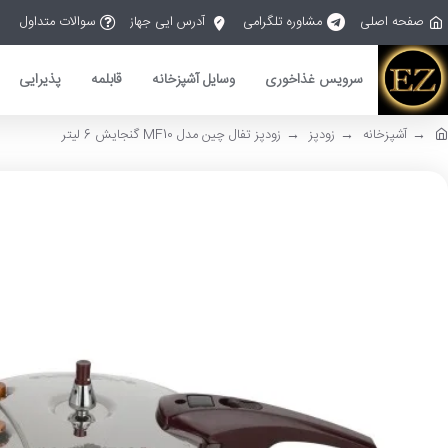
صفحه اصلی
مشاوره تلگرامی
آدرس ایی جهاز
سوالات متداول
سرویس غذاخوری
وسایل آشپزخانه
قابلمه
پذیرایی
آشپزخانه
زودپز
زودپز تفال چین مدل MF10 گنجایش 6 لیتر