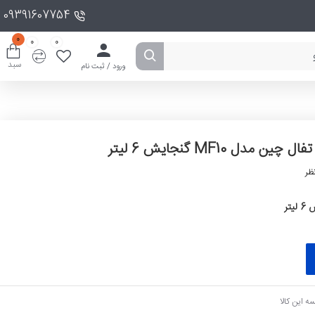
09391607754
0
0
0
سبد
ورود / ثبت نام
ل چین مدل MF10 گنجایش 6 لیتر
ظر
ه این کالا