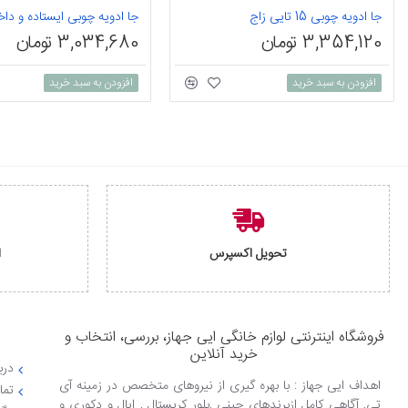
جا ادویه چوبی 15 تایی زاج
3,354,120 تومان
3,034,680 تومان
افزودن به سبد خرید
افزودن به سبد خرید
تحویل اکسپرس
ا
فروشگاه اینترنتی لوازم خانگی ایی جهاز، بررسی، انتخاب و
خرید آنلاین
دربا
اهداف ایی جهاز : با بهره گیری از نیروهای متخصص در زمینه آی
تما
تی, آگاهی کامل ازبرندهای چینی ,بلور کریستال , اپال و دکوری و