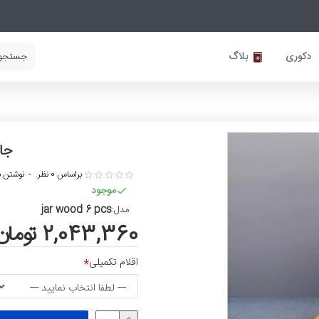
دکوری
بلاگ
جا 
براساس 0 نظر.
-
نوشتن ن
موجود
jar wood 6 pcs
مدل:
2,043,360 تومان
اقلام تکمیلی