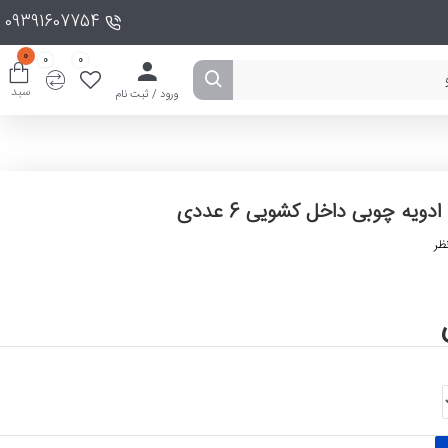
09391607754
0
0
0
سبد
ورود / ثبت نام
ادویه چوبی داخل کشویی 6 عددی
ظر