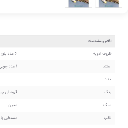
اقلام و مشخصات
ظروف ادویه
6 عدد بلور بهمراه درب چوبی
استند
1 عدد چوبی
ابعاد
رنگ
قهوه ای چو
سبک
مدرن
قالب
مستطیل با ب