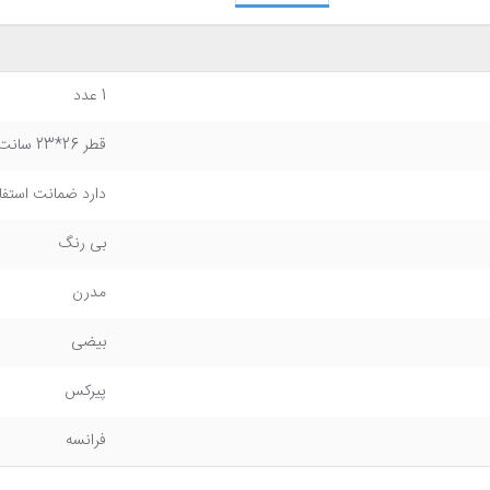
1 عدد
قطر 26*23 سانت
دارد ضمانت استفاد
بی رنگ
مدرن
بیضی
پیرکس
فرانسه