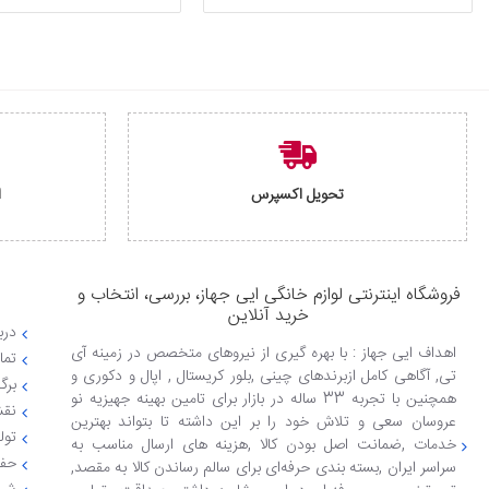
تحویل اکسپرس
ا
فروشگاه اینترنتی لوازم خانگی ایی جهاز، بررسی، انتخاب و
خرید آنلاین
دربا
اهداف ایی جهاز : با بهره گیری از نیروهای متخصص در زمینه آی
تما
تی, آگاهی کامل ازبرندهای چینی ,بلور کریستال , اپال و دکوری و
برگ
همچنین با تجربه 33 ساله در بازار برای تامین بهینه جهیزیه نو
نقش
عروسان سعی و تلاش خود را بر این داشته تا بتواند بهترین
تول
خدمات ,ضمانت اصل بودن کالا ,هزینه های ارسال مناسب به
حفظ
سراسر ایران ,بسته بندی حرفه‌ای برای سالم رساندن کالا به مقصد,