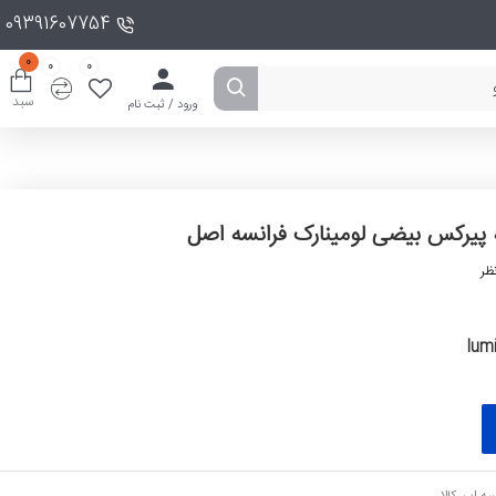
09391607754
0
0
0
سبد
ورود / ثبت نام
ه پیرکس بیضی لومینارک فرانسه اصل
ظر
lum
ه این کالا