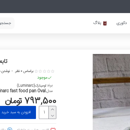
دکوری
بلاگ
تاب
براساس 0 نظر.
-
نوشتن ن
موجود
برند:
لومینارک(Luminarc)
inarc fast food pan Oval
مدل:
793,500 تومان
افزودن به سبد خرید
افزودن به لیست دلخواه
مقایس