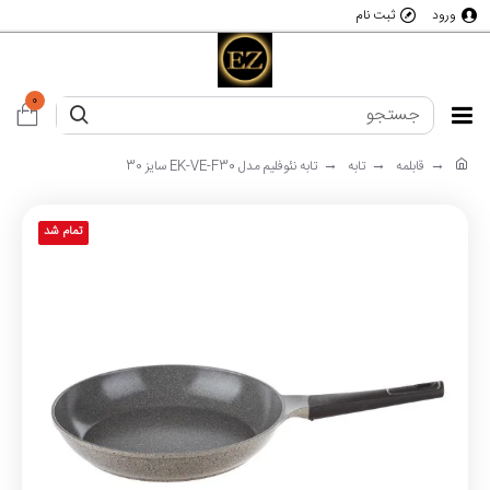
ورود
ثبت نام
0
قابلمه
تابه
تابه نئوفلیم مدل EK-VE-F30 سایز 30
تمام شد