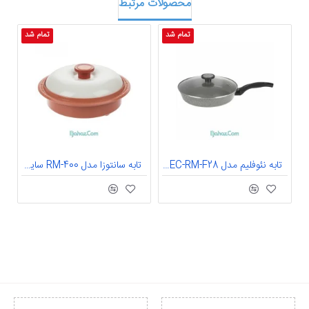
محصولات مرتبط
تمام شد
تمام شد
تابه نئوفلیم مدل EC-RM-F28 سایز 28
تابه سانتوزا مدل RM-400 سایز 21