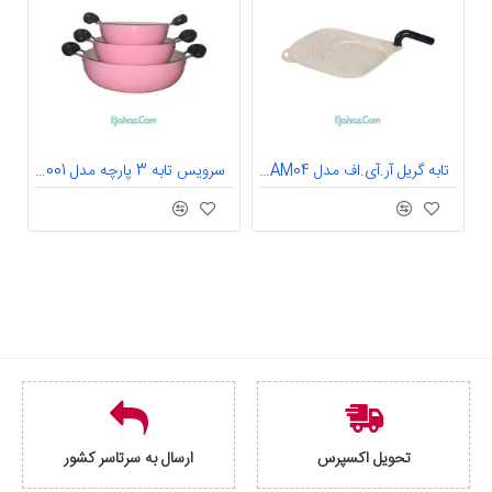
تابه گریل آر.آی.اف مدل AM04 سرامیک
سرویس تابه 3 پارچه مدل S2001 گرانیت
تحویل اکسپرس
ارسال به سرتاسر کشور