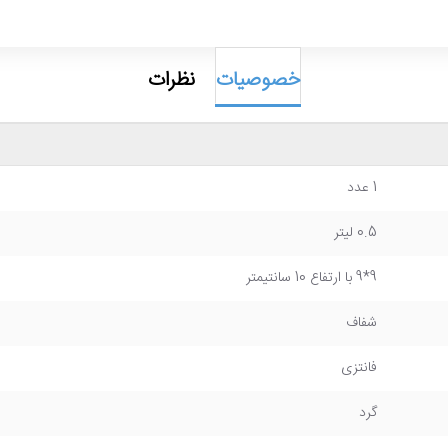
خصوصیات
نظرات
1 عدد
0.5 لیتر
9*9 با ارتفاع 10 سانتیمتر
شفاف
فانتزی
گرد