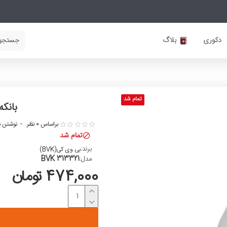
دکوری
بلاگ
تمام شد
بانکه
براساس 0 نظر.
-
نوشتن ن
تمام شد
برند:
بی وی کی(BVK)
BVK 313321
مدل:
474,000 تومان