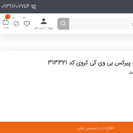
09391607754
0
0
0
سبد
ورود / ثبت نام
 پیرکس بی وی کی کروی کد 313321
ظر
اطلاع از در دسترس شدن