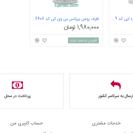
بانکه پیرکس بی وی کی خمره ایی کد 313149
ظرف روغن پیرکس بی وی کی کد 322606
1,980,000 تومان
افزودن به سبد خرید
رسال به سرتاسر کشور
پرداخت در محل
خدمات مشتری
حساب کاربری من