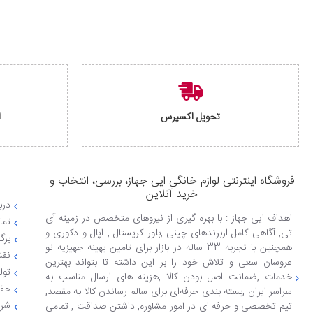
تحویل اکسپرس
ا
فروشگاه اینترنتی لوازم خانگی ایی جهاز، بررسی، انتخاب و
خرید آنلاین
دربا
اهداف ایی جهاز : با بهره گیری از نیروهای متخصص در زمینه آی
تما
تی, آگاهی کامل ازبرندهای چینی ,بلور کریستال , اپال و دکوری و
برگ
همچنین با تجربه 33 ساله در بازار برای تامین بهینه جهیزیه نو
نقش
عروسان سعی و تلاش خود را بر این داشته تا بتواند بهترین
تول
خدمات ,ضمانت اصل بودن کالا ,هزینه های ارسال مناسب به
حفظ
سراسر ایران ,بسته بندی حرفه‌ای برای سالم رساندن کالا به مقصد,
شرا
تیم تخصصی و حرفه ای در امور مشاوره, داشتن صداقت , تمامی