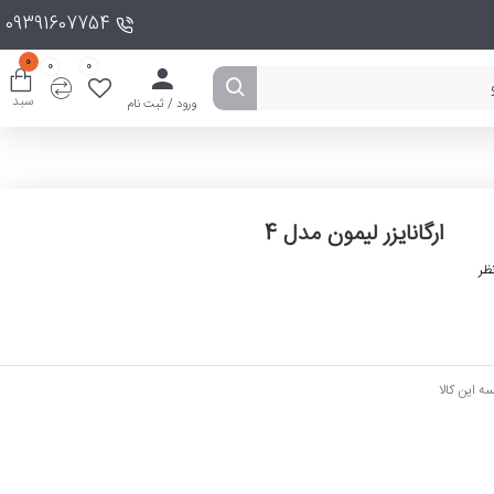
09391607754
0
0
0
سبد
ورود / ثبت نام
ارگانایزر لیمون مدل 4
ظر
ه این کالا