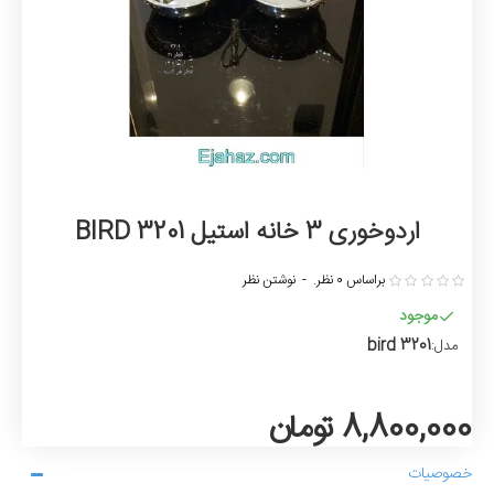
اردوخوری 3 خانه استیل BIRD 3201
براساس 0 نظر.
-
نوشتن نظر
موجود
bird 3201
مدل:
8,800,000 تومان
خصوصیات