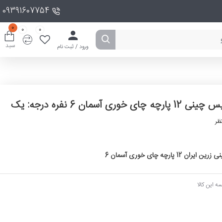
09391607754
0
0
0
سبد
ورود / ثبت نام
آسمان 6 نفره درجه: یک
ظر
ارچه چای خوری آسمان 6
ه این کالا