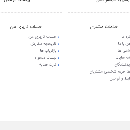
رسال به سرتاسر کشور
پرداخت در محل
خدمات مشتری
حساب کاربری من
ره ما
حساب کاربری من
س با ما
تاریخچه سفارش
شتی ها
بازاریاب ها
ه سایت
لیست دلخواه
یدکنندگان
کارت هدیه
 حریم شخصی مشتریان
یط و قوانین