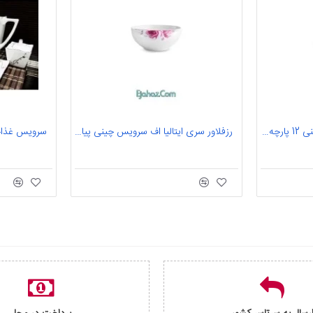
امرداد سری هما سرویس چینی 12 پارچه چای خوری امرداد 6 نفره درجه: یک
رزفلاور سری ایتالیا اف سرویس چینی پیاله 10 رزفلاور 6 نفره درجه: عالی