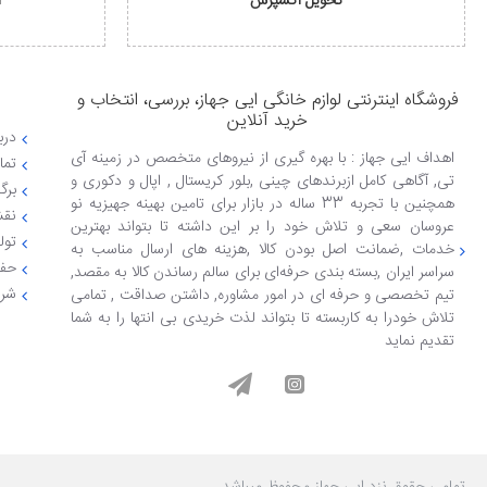
تحویل اکسپرس
ا
فروشگاه اینترنتی لوازم خانگی ایی جهاز، بررسی، انتخاب و
خرید آنلاین
دربا
اهداف ایی جهاز : با بهره گیری از نیروهای متخصص در زمینه آی
تما
تی, آگاهی کامل ازبرندهای چینی ,بلور کریستال , اپال و دکوری و
برگ
همچنین با تجربه 33 ساله در بازار برای تامین بهینه جهیزیه نو
نقش
عروسان سعی و تلاش خود را بر این داشته تا بتواند بهترین
تول
خدمات ,ضمانت اصل بودن کالا ,هزینه های ارسال مناسب به
حفظ
سراسر ایران ,بسته بندی حرفه‌ای برای سالم رساندن کالا به مقصد,
شرا
تیم تخصصی و حرفه ای در امور مشاوره, داشتن صداقت , تمامی
تلاش خودرا به کاربسته تا بتواند لذت خریدی بی انتها را به شما
تقدیم نماید