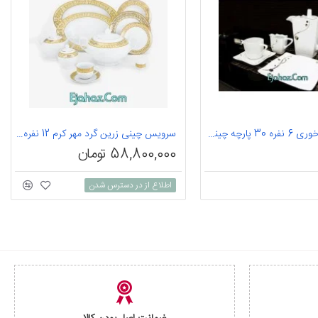
سرویس غذاخوری 6 نفره 30 پارچه چینی پردیس کاشان قالب لرد نوین-900 کد طرح 900
سرویس چینی زرین گرد مهر کرم 12 نفره 102 پارچه درجه یک
58,800,000 تومان
اطلاع از در دسترس شدن