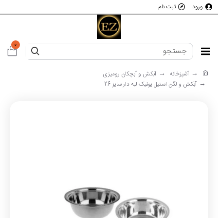
ورود
ثبت نام
0
آشپزخانه
آبکش و آبچکان رومیزی
آبکش و لگن استیل یونیک لبه دار سایز 26