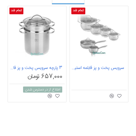
تمام شد
تمام شد
سرویس پخت و پز قابلمه استیل 12 پارچه کرکماز کد HY-8630
3 پارچه سرویس پخت و پز قابلمه استیل پاستا پز پارس استیل سری شف کد 001
657,000 تومان
اطلاع از در دسترس شدن