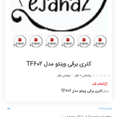
کتری برقی وینتو مدل TF602
براساس 0 نظر.
-
نوشتن نظر
تمام شد
کتری برقی وینتو مدل TF602
مدل:
توضیحات