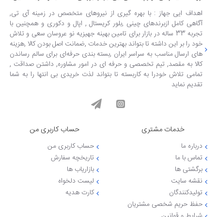
اهداف ایی جهاز : با بهره گیری از نیروهای متخصص در زمینه آی تی,
آگاهی کامل ازبرندهای چینی ,بلور کریستال , اپال و دکوری و همچنین با
تجربه 33 ساله در بازار برای تامین بهینه جهیزیه نو عروسان سعی و تلاش
خود را بر این داشته تا بتواند بهترین خدمات ,ضمانت اصل بودن کالا ,هزینه
های ارسال مناسب به سراسر ایران ,بسته بندی حرفه‌ای برای سالم رساندن
کالا به مقصد, تیم تخصصی و حرفه ای در امور مشاوره, داشتن صداقت ,
تمامی تلاش خودرا به کاربسته تا بتواند لذت خریدی بی انتها را به شما
تقدیم نماید
خدمات مشتری
حساب کاربری من
درباره ما
حساب کاربری من
تماس با ما
تاریخچه سفارش
برگشتی ها
بازاریاب ها
نقشه سایت
لیست دلخواه
تولیدکنندگان
کارت هدیه
حفظ حریم شخصی مشتریان
شرایط و قوانین