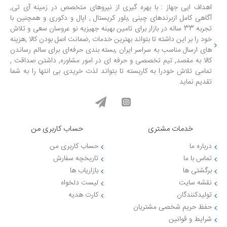
اهداف ایی جهاز : با بهره گیری از نیروهای متخصص در زمینه آی تی,
آگاهی کامل ازبرندهای چینی ,بلور کریستال , اپال و دکوری و همچنین با
تجربه 33 ساله در بازار برای تامین بهینه جهیزیه نو عروسان سعی و تلاش
خود را بر این داشته تا بتواند بهترین خدمات ,ضمانت اصل بودن کالا ,هزینه
های ارسال مناسب به سراسر ایران ,بسته بندی حرفه‌ای برای سالم رساندن
کالا به مقصد, تیم تخصصی و حرفه ای در امور مشاوره, داشتن صداقت ,
تمامی تلاش خودرا به کاربسته تا بتواند لذت خریدی بی انتها را به شما
تقدیم نماید
خدمات مشتری
حساب کاربری من
درباره ما
حساب کاربری من
تماس با ما
تاریخچه سفارش
برگشتی ها
بازاریاب ها
نقشه سایت
لیست دلخواه
تولیدکنندگان
کارت هدیه
حفظ حریم شخصی مشتریان
شرایط و قوانین