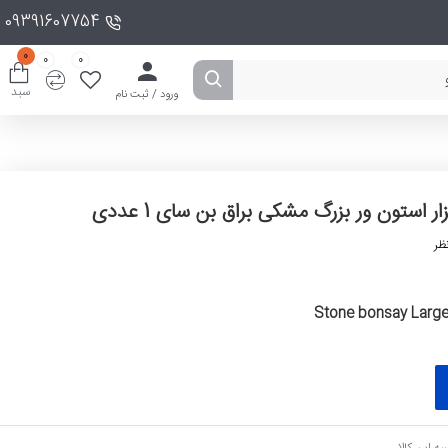
09391607754
0
0
0
سبد
ورود / ثبت نام
ر استون ور بزرگ مشکی براق بن سای 1 عددی
ظر
Stone bonsay Large
ه این کالا