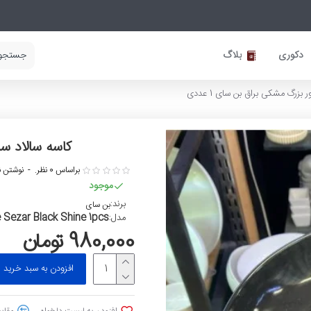
دکوری
بلاگ
بزرگ مشکی براق بن سای 1 عددی
کاسه سالاد سزا
براساس 0 نظر.
-
نوشتن ن
موجود
برند:
بن سای
 Sezar Black Shine 1pcs
مدل:
980,000 تومان
افزودن به سبد خرید
افزودن به لیست دلخواه
مقایس