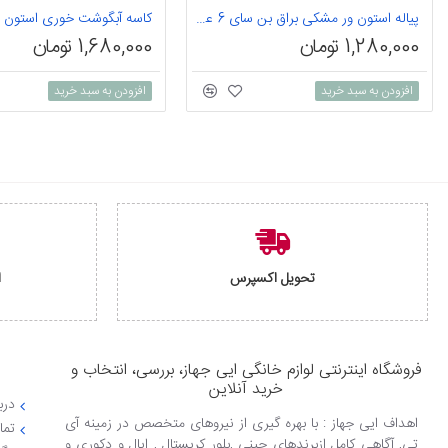
پیاله استون ور مشکی براق بن سای 6 عددی
1,280,000 تومان
1,680,000 تومان
افزودن به سبد خرید
افزودن به سبد خرید
تحویل اکسپرس
ا
فروشگاه اینترنتی لوازم خانگی ایی جهاز، بررسی، انتخاب و
خرید آنلاین
دربا
اهداف ایی جهاز : با بهره گیری از نیروهای متخصص در زمینه آی
تما
تی, آگاهی کامل ازبرندهای چینی ,بلور کریستال , اپال و دکوری و