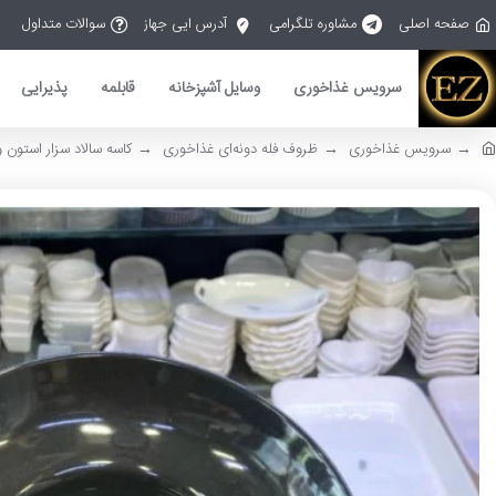
صفحه اصلی
مشاوره تلگرامی
آدرس ایی جهاز
سوالات متداول
سرویس غذاخوری
وسایل آشپزخانه
قابلمه
پذیرایی
سرویس غذاخوری
ظروف فله دونه‌ای غذاخوری
کاسه سالاد سزار استون ور 