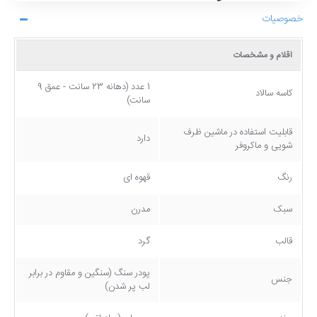
خصوصیات
اقلام و مشخصات
1 عدد (دهانه 23 سانت - عمق 9
کاسه سالاد
سانت)
قابلیت استفاده در ماشین ظرف
دارد
شویی و ماکروفر
رنگ
قهوه ای
سبک
مدرن
قالب
گرد
پودر سنگ (سنگین و مقاوم در برابر
جنس
لب پر شدن)