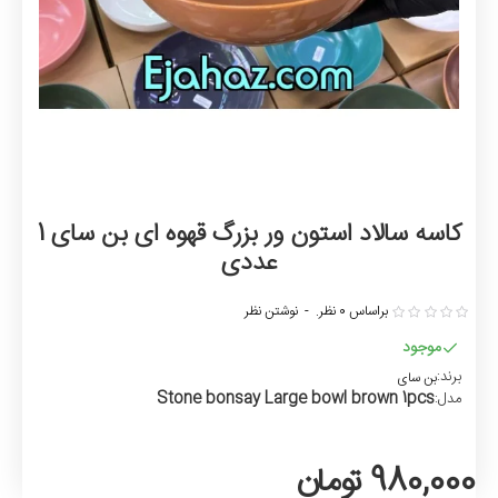
کاسه سالاد استون ور بزرگ قهوه ای بن سای 1
عددی
براساس 0 نظر.
-
نوشتن نظر
موجود
برند:
بن سای
Stone bonsay Large bowl brown 1pcs
مدل:
980,000 تومان