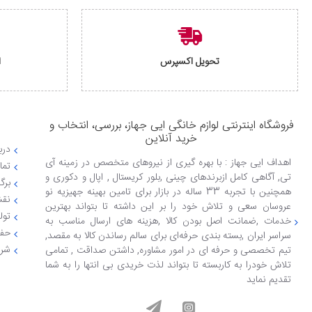
تحویل اکسپرس
ا
فروشگاه اینترنتی لوازم خانگی ایی جهاز، بررسی، انتخاب و
خرید آنلاین
دربا
اهداف ایی جهاز : با بهره گیری از نیروهای متخصص در زمینه آی
تما
تی, آگاهی کامل ازبرندهای چینی ,بلور کریستال , اپال و دکوری و
برگ
همچنین با تجربه 33 ساله در بازار برای تامین بهینه جهیزیه نو
نقش
عروسان سعی و تلاش خود را بر این داشته تا بتواند بهترین
تول
خدمات ,ضمانت اصل بودن کالا ,هزینه های ارسال مناسب به
حفظ
سراسر ایران ,بسته بندی حرفه‌ای برای سالم رساندن کالا به مقصد,
شرا
تیم تخصصی و حرفه ای در امور مشاوره, داشتن صداقت , تمامی
تلاش خودرا به کاربسته تا بتواند لذت خریدی بی انتها را به شما
تقدیم نماید