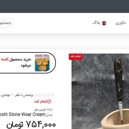
دکوری
بلاگ
تمام شد
خرید محصول
کاسه 
میشود
براساس 0 نظر.
-
نوشتن ن
تمام شد
برند:
چینی نور
osht Stone Wear Cream
مدل:
754,000 تومان