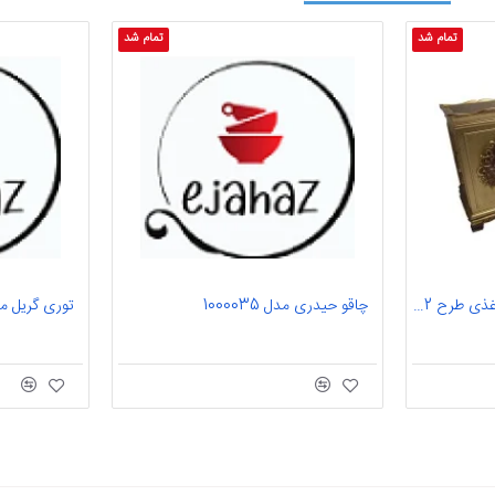
تمام شد
تمام شد
ست سطل و جای دستمال کاغذی طرح ANT02
چاقو حیدری مدل 1000035
توری گریل مدل helf80