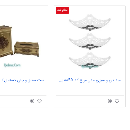
تمام شد
سبد نان و سبزی مدل مربع کد 0045 بسته ۳ عددی