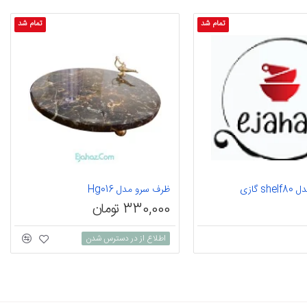
تمام شد
تمام شد
s گازی
ظرف سرو مدل Hg016
330,000 تومان
اطلاع از در دسترس شدن