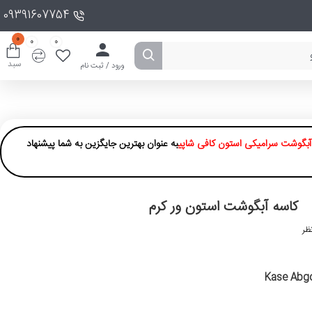
09391607754
0
0
0
سبد
ورود / ثبت نام
آبگوشت سرامیکی استون کافی شاپی
به عنوان بهترین جایگزین به شما پیشنهاد
کاسه آبگوشت استون ور کرم
ظر
Kase Abg