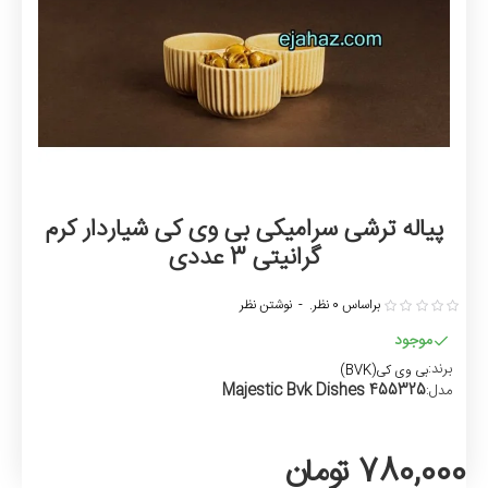
پیاله ترشی سرامیکی بی وی کی شیاردار کرم
گرانیتی 3 عددی
براساس 0 نظر.
-
نوشتن نظر
موجود
برند:
بی وی کی(BVK)
Majestic Bvk Dishes 455325
مدل:
780,000 تومان