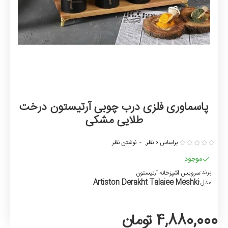
پاسماوری فلزی درب چوبی آرتیستون درخت
طلایی مشکی
براساس 0 نظر.
-
نوشتن نظر
موجود
برند:
سرویس آشپزخانه آرتیستون
Artiston Derakht Talaiee Meshki
مدل:
4,880,000 تومان