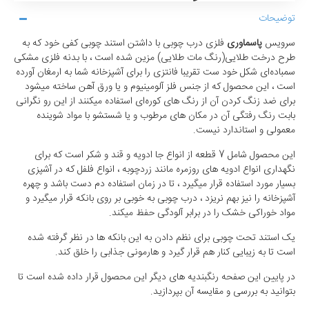
توضیحات
سرویس
پاسماوری
فلزی درب چوبی با داشتن استند چوبی کفی خود که به
طرح درخت طلایی(رنگ مات طلایی) مزین شده است ، با بدنه فلزی مشکی
سمباده‌ای شکل خود ست تقریبا فانتزی را برای آشپزخانه شما به ارمغان آورده
است ، این محصول که از جنس فلز آلومینیوم و یا ورق آهن ساخته میشود
برای ضد زنگ کردن آن از رنگ های کوره‌ای استفاده میکنند از این رو نگرانی
بابت رنگ رفتگی آن در مکان های مرطوب و یا شستشو با مواد شوینده
معمولی و استاندارد نیست.
این محصول شامل 7 قطعه از انواع جا ادویه و قند و شکر است که برای
نگهداری انواع ادویه های روزمره‌ مانند زردچوبه ، انواع فلفل که در آشپزی
بسیار مورد استفاده قرار میگیرد ، تا در زمان استفاده دم دست باشد و چهره
آشپزخانه را نیز بهم نریزد ، درب چوبی به خوبی بر روی بانکه قرار میگیرد و
مواد خوراکی خشک را در برابر آلودگی حفظ میکند.
یک استند تحت چوبی برای نظم دادن به این بانکه ها در نظر گرفته شده
است تا به زیبایی کنار هم قرار گیرد و هارمونی جذابی را خلق کند.
در پایین این صفحه رنگبندیه های دیگر این محصول قرار داده شده است تا
بتوانید به بررسی و مقایسه آن بپردازید.