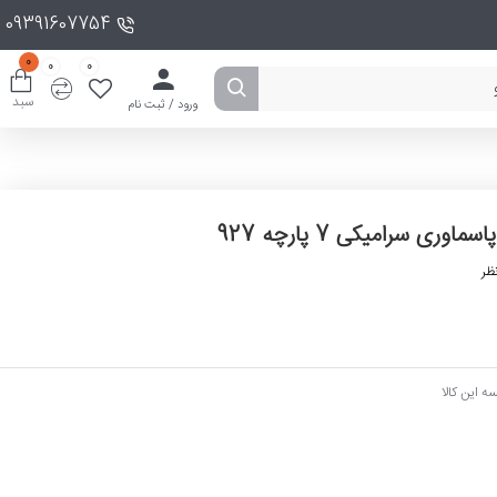
09391607754
0
0
0
سبد
ورود / ثبت نام
پاسماوری سرامیکی 7 پارچه 927
ظر
ه این کالا