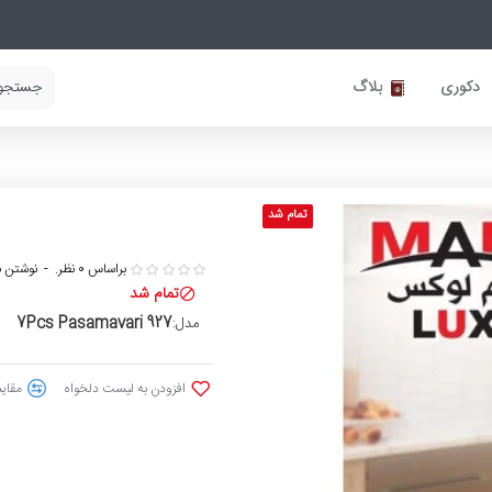
دکوری
بلاگ
تمام شد
براساس 0 نظر.
-
نوشتن ن
تمام شد
7Pcs Pasamavari 927
مدل:
افزودن به لیست دلخواه
مقایس