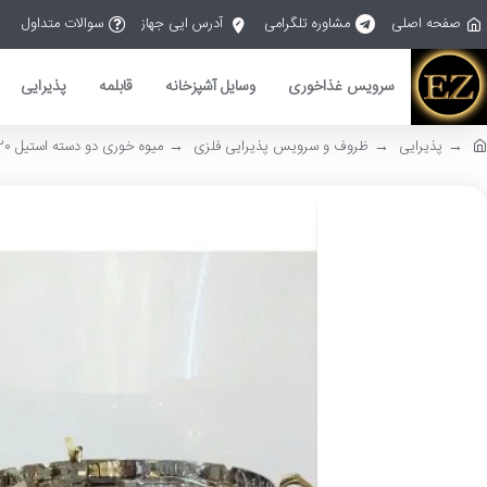
صفحه اصلی
مشاوره تلگرامی
آدرس ایی جهاز
سوالات متداول
سرویس غذاخوری
وسایل آشپزخانه
قابلمه
پذیرایی
پذیرایی
ظروف و سرویس پذیرایی فلزی
میوه خوری دو دسته استیل bird 3220