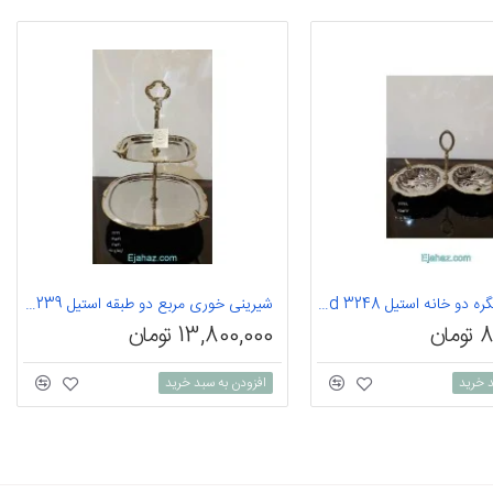
اردوخوری کنگره دو خانه استیل bird 3248
شیرینی خوری مربع دو طبقه استیل bird 3239
ان
13,800,000 تومان
د خرید
افزودن به سبد خرید