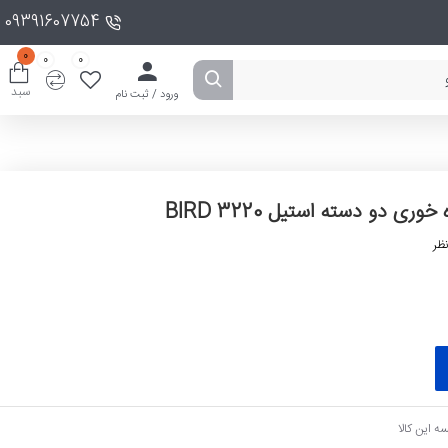
09391607754
0
0
0
سبد
ورود / ثبت نام
خوری دو دسته استیل BIRD 3220
ظر
ه این کالا