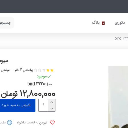
دکوری
بلاگ
میوه 
براساس 2 نظر.
-
نوشتن ن
موجود
bird 3220
مدل:
12,800,000 تومان
افزودن به سبد خرید
افزودن به لیست دلخواه
مقایس