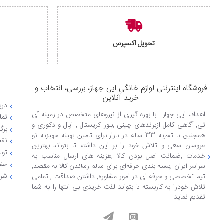
تحویل اکسپرس
ا
فروشگاه اینترنتی لوازم خانگی ایی جهاز، بررسی، انتخاب و
خرید آنلاین
دربا
اهداف ایی جهاز : با بهره گیری از نیروهای متخصص در زمینه آی
تما
تی, آگاهی کامل ازبرندهای چینی ,بلور کریستال , اپال و دکوری و
برگ
همچنین با تجربه 33 ساله در بازار برای تامین بهینه جهیزیه نو
نقش
عروسان سعی و تلاش خود را بر این داشته تا بتواند بهترین
تول
خدمات ,ضمانت اصل بودن کالا ,هزینه های ارسال مناسب به
حفظ
سراسر ایران ,بسته بندی حرفه‌ای برای سالم رساندن کالا به مقصد,
شرا
تیم تخصصی و حرفه ای در امور مشاوره, داشتن صداقت , تمامی
تلاش خودرا به کاربسته تا بتواند لذت خریدی بی انتها را به شما
تقدیم نماید