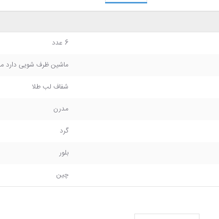
6 عدد
ماشین ظرف شویی دارد ماک
شفاف لب طلا
مدرن
گرد
بلور
چین