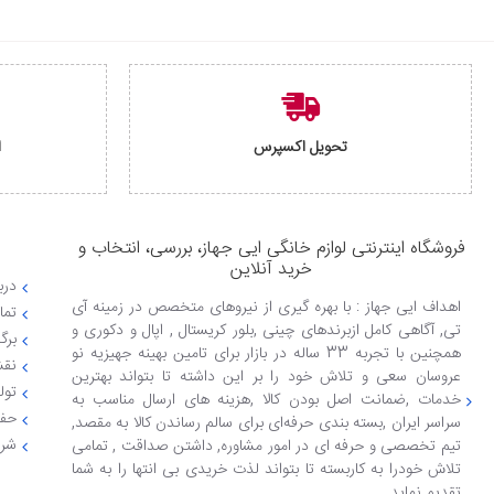
تحویل اکسپرس
ا
فروشگاه اینترنتی لوازم خانگی ایی جهاز، بررسی، انتخاب و
خرید آنلاین
دربا
اهداف ایی جهاز : با بهره گیری از نیروهای متخصص در زمینه آی
تما
تی, آگاهی کامل ازبرندهای چینی ,بلور کریستال , اپال و دکوری و
برگ
همچنین با تجربه 33 ساله در بازار برای تامین بهینه جهیزیه نو
نقش
عروسان سعی و تلاش خود را بر این داشته تا بتواند بهترین
تول
خدمات ,ضمانت اصل بودن کالا ,هزینه های ارسال مناسب به
حفظ
سراسر ایران ,بسته بندی حرفه‌ای برای سالم رساندن کالا به مقصد,
شرا
تیم تخصصی و حرفه ای در امور مشاوره, داشتن صداقت , تمامی
تلاش خودرا به کاربسته تا بتواند لذت خریدی بی انتها را به شما
تقدیم نماید