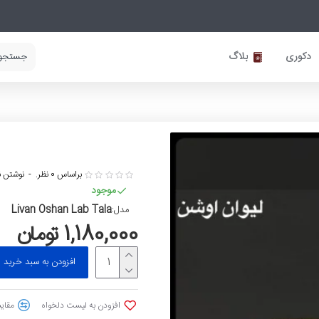
دکوری
بلاگ
براساس 0 نظر.
-
نوشتن ن
موجود
Livan Oshan Lab Tala
مدل:
1,180,000 تومان
افزودن به سبد خرید
افزودن به لیست دلخواه
مقایس