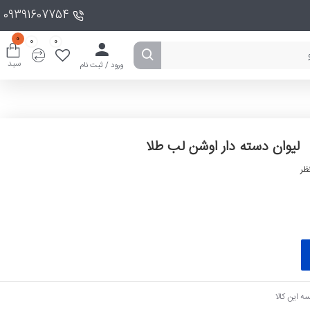
09391607754
0
0
0
سبد
ورود / ثبت نام
لیوان دسته دار اوشن لب طلا
ظر
ه این کالا