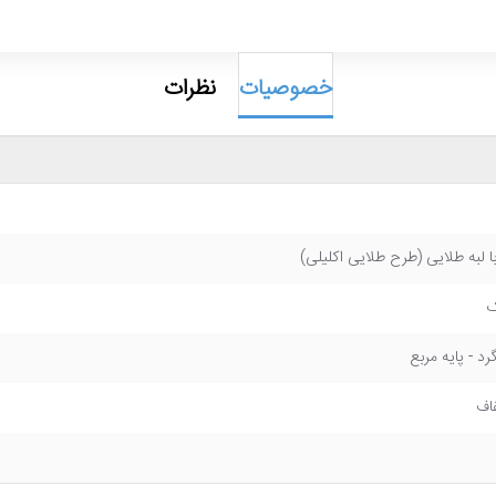
خصوصیات
نظرات
 لبه طلایی (طرح طلایی اکلیلی)
ک
رد - پایه مربع
فاف