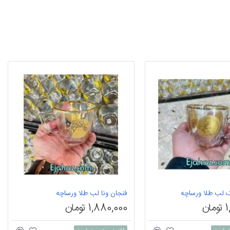
 لب طلا ورساچه
فنجان ونا لب طلا ورساچه
ن
1,880,000 تومان