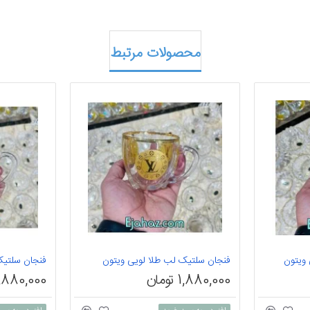
محصولات مرتبط
 ویتون
فنجان سلتیک لب طلا لویی ویتون
فنجان سلتیک
1,880,000 تومان
1,880,000 توما