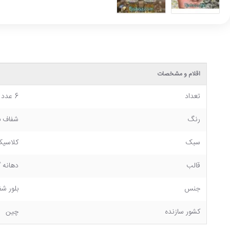
اقلام و مشخصات
تعداد
6 عدد
رنگ
شفاف با
سبک
کلاسی
قالب
دهانه گ
جنس
بلور ش
کشور سازنده
چین