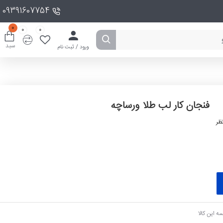
09391607754
0
0
0
سبد
ورود / ثبت نام
فنجان کار لب طلا ورساچه
ظر
ه این کالا