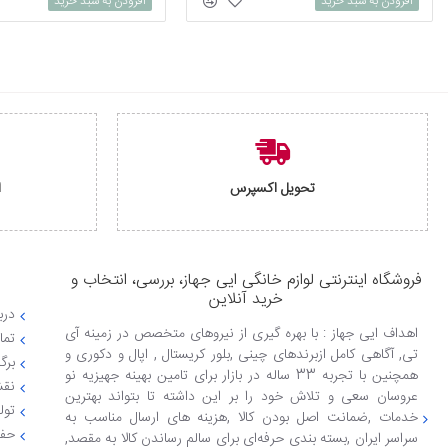
افزودن به سبد خرید
افزودن به سبد خرید
تحویل اکسپرس
ا
فروشگاه اینترنتی لوازم خانگی ایی جهاز، بررسی، انتخاب و
خرید آنلاین
دربا
اهداف ایی جهاز : با بهره گیری از نیروهای متخصص در زمینه آی
تما
تی, آگاهی کامل ازبرندهای چینی ,بلور کریستال , اپال و دکوری و
برگ
همچنین با تجربه 33 ساله در بازار برای تامین بهینه جهیزیه نو
نقش
عروسان سعی و تلاش خود را بر این داشته تا بتواند بهترین
تول
خدمات ,ضمانت اصل بودن کالا ,هزینه های ارسال مناسب به
حفظ
سراسر ایران ,بسته بندی حرفه‌ای برای سالم رساندن کالا به مقصد,