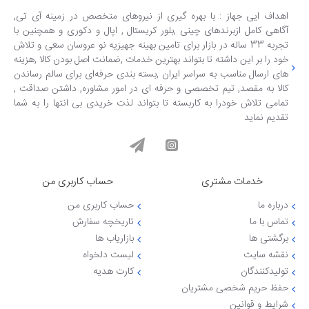
اهداف ایی جهاز : با بهره گیری از نیروهای متخصص در زمینه آی تی,
آگاهی کامل ازبرندهای چینی ,بلور کریستال , اپال و دکوری و همچنین با
تجربه 33 ساله در بازار برای تامین بهینه جهیزیه نو عروسان سعی و تلاش
خود را بر این داشته تا بتواند بهترین خدمات ,ضمانت اصل بودن کالا ,هزینه
های ارسال مناسب به سراسر ایران ,بسته بندی حرفه‌ای برای سالم رساندن
کالا به مقصد, تیم تخصصی و حرفه ای در امور مشاوره, داشتن صداقت ,
تمامی تلاش خودرا به کاربسته تا بتواند لذت خریدی بی انتها را به شما
تقدیم نماید
خدمات مشتری
حساب کاربری من
درباره ما
حساب کاربری من
تماس با ما
تاریخچه سفارش
برگشتی ها
بازاریاب ها
نقشه سایت
لیست دلخواه
تولیدکنندگان
کارت هدیه
حفظ حریم شخصی مشتریان
شرایط و قوانین