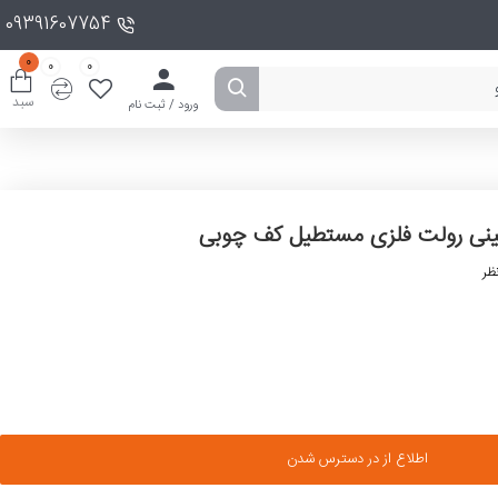
09391607754
0
0
0
سبد
ورود / ثبت نام
نی رولت فلزی مستطیل کف چوبی
ظر
اطلاع از در دسترس شدن