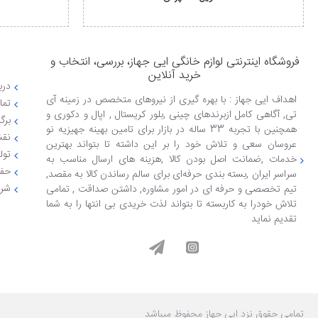
فروشگاه اینترنتی لوازم خانگی ایی جهاز، بررسی، انتخاب و
خرید آنلاین
دربا
اهداف ایی جهاز : با بهره گیری از نیروهای متخصص در زمینه آی
تما
تی, آگاهی کامل ازبرندهای چینی ,بلور کریستال , اپال و دکوری و
برگ
همچنین با تجربه 33 ساله در بازار برای تامین بهینه جهیزیه نو
نقش
عروسان سعی و تلاش خود را بر این داشته تا بتواند بهترین
تول
خدمات ,ضمانت اصل بودن کالا ,هزینه های ارسال مناسب به
حفظ
سراسر ایران ,بسته بندی حرفه‌ای برای سالم رساندن کالا به مقصد,
شرا
تیم تخصصی و حرفه ای در امور مشاوره, داشتن صداقت , تمامی
تلاش خودرا به کاربسته تا بتواند لذت خریدی بی انتها را به شما
تقدیم نماید
تمامی حقوق نزد ایی جهاز محفوظ میباشد