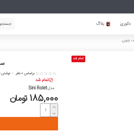
دکوری
بلاگ
ف چوبی
تمام شد
سی
براساس 0 نظر.
-
نوشتن ن
تمام شد
Sini Rolet
مدل:
185,000 تومان