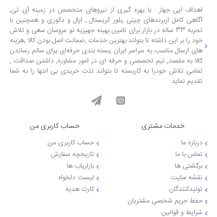
اهداف ایی جهاز : با بهره گیری از نیروهای متخصص در زمینه آی تی,
آگاهی کامل ازبرندهای چینی ,بلور کریستال , اپال و دکوری و همچنین با
تجربه 33 ساله در بازار برای تامین بهینه جهیزیه نو عروسان سعی و تلاش
خود را بر این داشته تا بتواند بهترین خدمات ,ضمانت اصل بودن کالا ,هزینه
های ارسال مناسب به سراسر ایران ,بسته بندی حرفه‌ای برای سالم رساندن
کالا به مقصد, تیم تخصصی و حرفه ای در امور مشاوره, داشتن صداقت ,
تمامی تلاش خودرا به کاربسته تا بتواند لذت خریدی بی انتها را به شما
تقدیم نماید
خدمات مشتری
حساب کاربری من
درباره ما
حساب کاربری من
تماس با ما
تاریخچه سفارش
برگشتی ها
بازاریاب ها
نقشه سایت
لیست دلخواه
تولیدکنندگان
کارت هدیه
حفظ حریم شخصی مشتریان
شرایط و قوانین