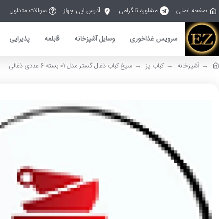
صفحه اصلی
مشاوره تلگرامی
آدرس ایی جهاز
سوالات متداول
سرویس غذاخوری
وسایل آشپزخانه
قابلمه
پذیرایی
آشپزخانه
کباب پز
سیخ کباب ذغال گستر مدل 01 بسته 6 عددی ذغالی