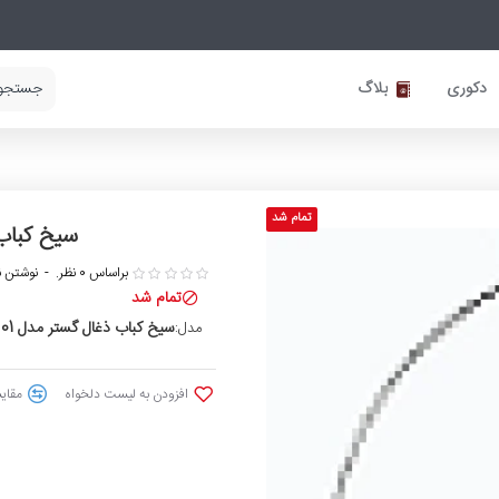
دکوری
بلاگ
تمام شد
سیخ کباب ذغال گ
براساس 0 نظر.
-
نوشتن ن
تمام شد
سیخ کباب ذغال گستر مدل 01 بسته 6 عددی ذغالی
مدل:
افزودن به لیست دلخواه
مقایس