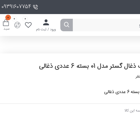
09391607754
0
0
0
سبد
ورود / ثبت نام
ستر مدل 01 بسته 6 عددی ذغالی
ظر
ه این کالا