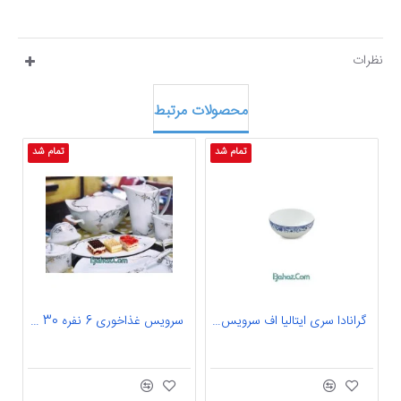
نظرات
محصولات مرتبط
تمام شد
تمام شد
گرانادا سری ایتالیا اف سرویس چینی پیاله 10 گرانادا 6 نفره درجه: عالی
سرویس غذاخوری 6 نفره 30 پارچه چینی پردیس کاشان قالب پاریس آنیا-122 کد طرح 122