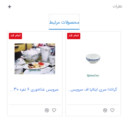
نظرات
محصولات مرتبط
تمام شد
تمام شد
گرانادا سری ایتالیا اف سرویس چینی پیاله 10 گرانادا 6 نفره درجه: عالی
سرویس غذاخوری 6 نفره 30 پارچه چینی پردیس کاشان قالب پاریس آنیا-122 کد طرح 122