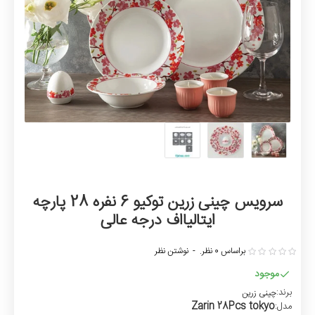
سرویس چینی زرین توکیو 6 نفره 28 پارچه
ایتالیااف درجه عالی
براساس 0 نظر.
-
نوشتن نظر
موجود
برند:
چینی زرین
Zarin 28Pcs tokyo
مدل: