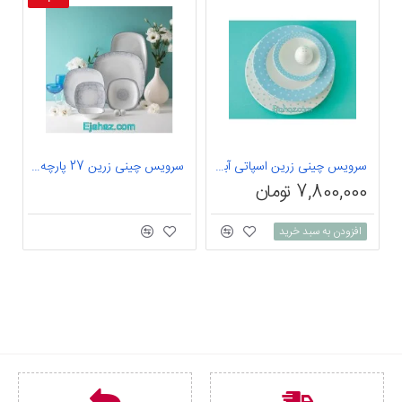
سرویس چینی زرین اسپاتی آبی 6 نفره 28 پارچه درجه 1
سرویس چینی زرین 27 پارچه غذاخوری کواترو ادلین طوسی
7,800,000 تومان
0
افزودن به سبد خرید