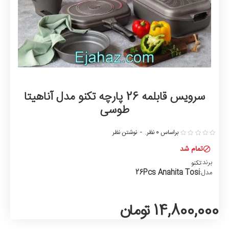
سرویس قابلمه 26 پارچه تکنو مدل آناهیتا
طوسی
براساس 0 نظر.
-
نوشتن نظر
تمام شد
برند:
تکنو
26Pcs Anahita Tosi
مدل:
14,800,000 تومان