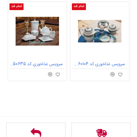
تمام شد
تمام شد
سرویس غذاخوری کد 60104 A2 آلانیا طرح گرد چینی تقدیس 6 نفره
سرویس غذاخوری کد 50635 E1 فستیوال طرح پرنسس چینی تقدیس 6 نفره