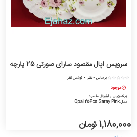
سرویس اپال مقصود سارای صورتی 25 پارچه
براساس 0 نظر.
-
نوشتن نظر
موجود
برند:
چینی و آرکوپال مقصود
Opal 25Pcs Saray Pink
مدل:
1,180,000 تومان