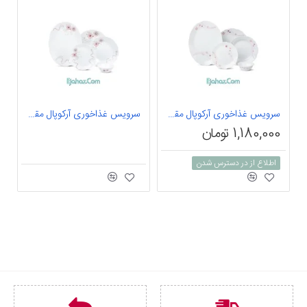
سرویس غذاخوری آرکوپال مقصود 25 پارچه داماس طرح رامیلا صورتی متالیک
سرویس غذاخوری آرکوپال مقصود 25 پارچه داماس طرح آرتا صورتی
1,180,000 تومان
اطلاع از در دسترس شدن