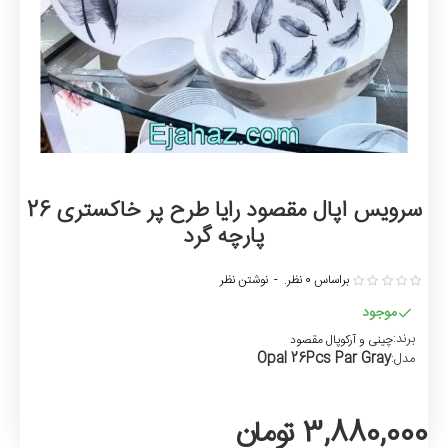
سرویس اپال مقصود رایا طرح پر خاکستری 26
پارچه گرد
براساس 0 نظر.
-
نوشتن نظر
موجود
برند:
چینی و آرکوپال مقصود
Opal 26Pcs Par Gray
مدل:
3,880,000 تومان