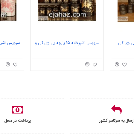
سرویس آشپزخانه 16 پارچه بی وی کی طرح اسپیرال طوسی نقره ای
سرویس آشپزخانه 15 پارچه بی وی کی ویراکیش فلزی حبوبات (b.v.k) طرح بیوتی مشکی طلایی
رسال به سرتاسر کشور
پرداخت در محل