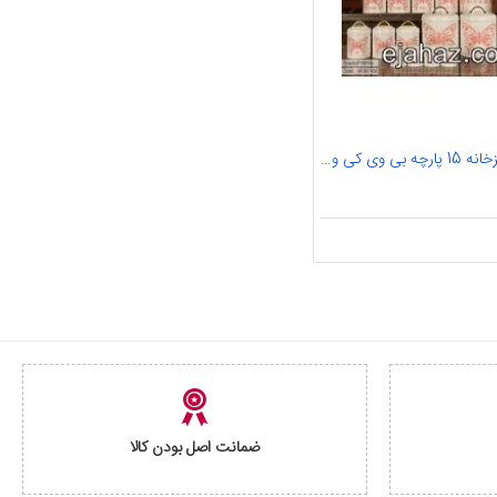
سرویس آشپزخانه 15 پارچه بی وی کی ویراکیش فلزی حبوبات (b.v.k) طرح بیوتی سفید صورتی
ضمانت اصل بودن کالا