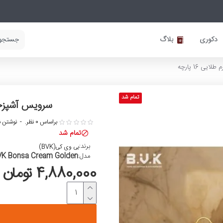
دکوری
بلاگ
 16 پارچه
تمام شد
سرویس آشپزخانه
براساس 0 نظر.
-
نوشتن ن
تمام شد
برند:
بی وی کی(BVK)
VK Bonsa Cream Golden
مدل:
4,880,000 تومان