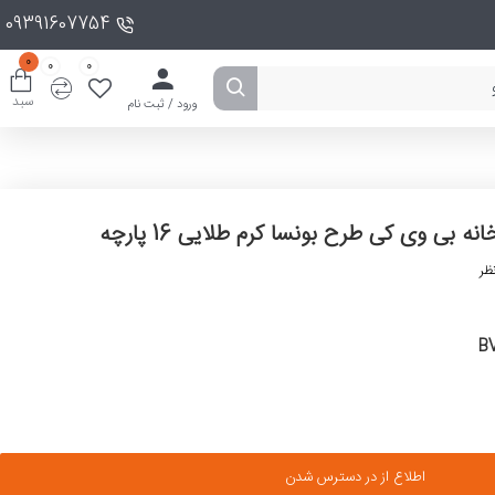
09391607754
0
0
0
سبد
ورود / ثبت نام
 بی وی کی طرح بونسا کرم طلایی 16 پارچه
ظر
B
اطلاع از در دسترس شدن