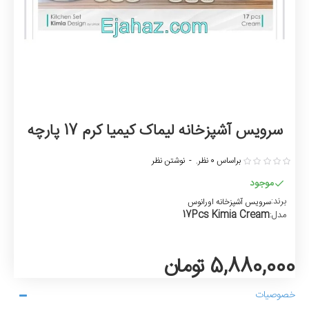
سرویس آشپزخانه لیماک کیمیا کرم 17 پارچه
براساس 0 نظر.
-
نوشتن نظر
موجود
برند:
سرویس آشپزخانه اورانوس
17Pcs Kimia Cream
مدل:
5,880,000 تومان
خصوصیات