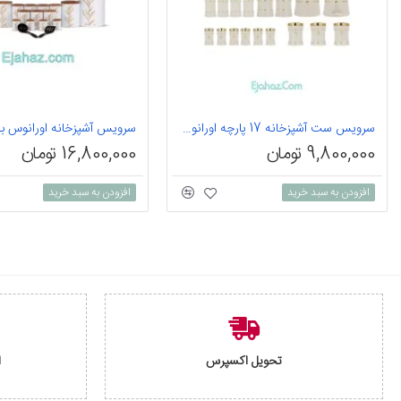
سرویس ست آشپزخانه 17 پارچه اورانوس مدل Classic کد 3-710
9,800,000 تومان
16,800,000 تومان
افزودن به سبد خرید
افزودن به سبد خرید
تحویل اکسپرس
ا