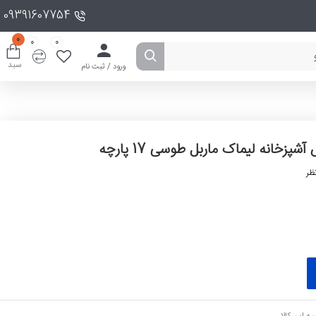
09391607754
0
0
0
سبد
ورود / ثبت نام
پزخانه لیماک ماربل طوسی 17 پارچه
ظر
ه این کالا