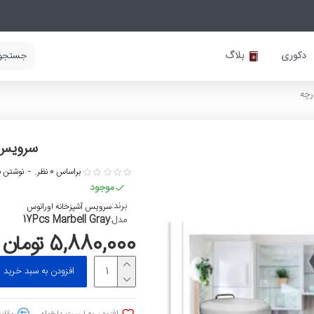
دکوری
بلاگ
سرویس آش
براساس 0 نظر.
-
نوشتن ن
موجود
برند:
سرویس آشپزخانه اورانوس
17Pcs Marbell Gray
مدل:
5,880,000 تومان
افزودن به سبد خرید
افزودن به لیست دلخواه
مقایس