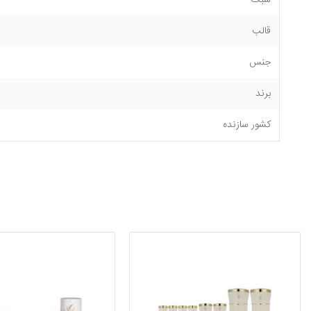
سبک
قالب
جنس
برند
کشور سازنده