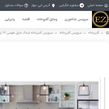
صفحه اصلی
مشاوره تلگرامی
آدرس ایی جهاز
سوالات متداول
سرویس غذاخوری
وسایل آشپزخانه
قابلمه
پذیرایی
آشپزخانه
سرویس آشپزخانه
سرویس آشپزخانه لیماک ماربل طوسی 17 پارچه