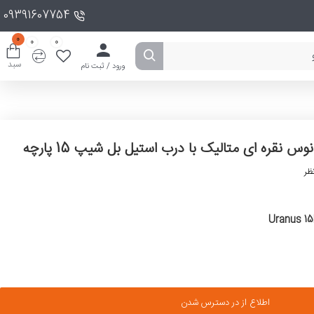
09391607754
0
0
0
سبد
ورود / ثبت نام
س نقره ای متالیک با درب استیل بل شیپ 15 پارچه
ظر
Uranus 15
اطلاع از در دسترس شدن