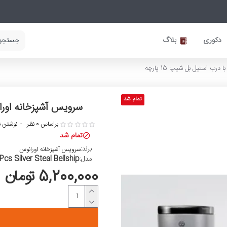
دکوری
بلاگ
ب استیل بل شیپ 15 پارچه
تمام شد
سرویس آشپزخانه اورانو
براساس 0 نظر.
-
نوشتن ن
تمام شد
برند:
سرویس آشپزخانه اورانوس
Pcs Silver Steal Bellship
مدل:
5,200,000 تومان