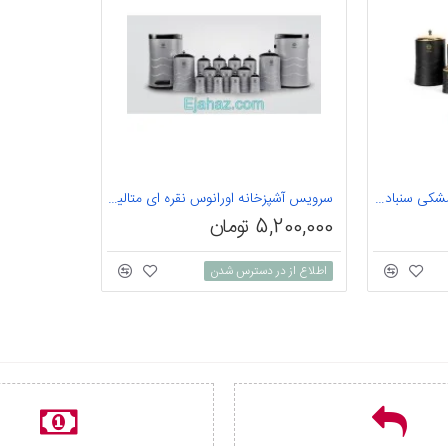
سرویس آشپزخانه اورانوس مشکی سنباده ای با درب طلایی بل شیپ 15 پارچه
سرویس آشپزخانه اورانوس نقره ای متالیک با درب استیل بل شیپ 15 پارچه
5,200,000 تومان
اطلاع از در دسترس شدن