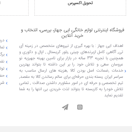
تحویل اکسپرس
ا
فروشگاه اینترنتی لوازم خانگی ایی جهاز، بررسی، انتخاب و
خرید آنلاین
دربا
اهداف ایی جهاز : با بهره گیری از نیروهای متخصص در زمینه آی
تما
تی, آگاهی کامل ازبرندهای چینی ,بلور کریستال , اپال و دکوری و
برگ
همچنین با تجربه 33 ساله در بازار برای تامین بهینه جهیزیه نو
نقش
عروسان سعی و تلاش خود را بر این داشته تا بتواند بهترین
تول
خدمات ,ضمانت اصل بودن کالا ,هزینه های ارسال مناسب به
حفظ
سراسر ایران ,بسته بندی حرفه‌ای برای سالم رساندن کالا به مقصد,
شرا
تیم تخصصی و حرفه ای در امور مشاوره, داشتن صداقت , تمامی
تلاش خودرا به کاربسته تا بتواند لذت خریدی بی انتها را به شما
تقدیم نماید