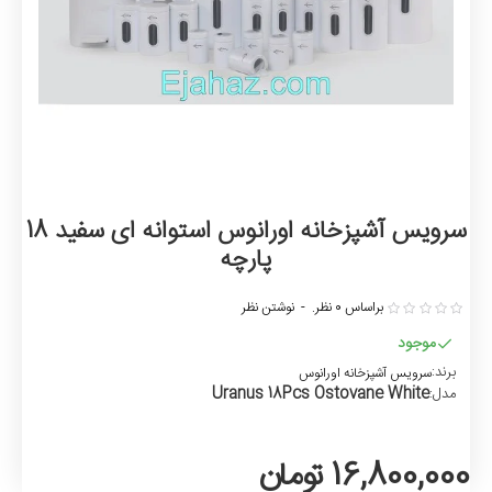
سرویس آشپزخانه اورانوس استوانه ای سفید 18
پارچه
براساس 0 نظر.
-
نوشتن نظر
موجود
برند:
سرویس آشپزخانه اورانوس
Uranus 18Pcs Ostovane White
مدل:
16,800,000 تومان