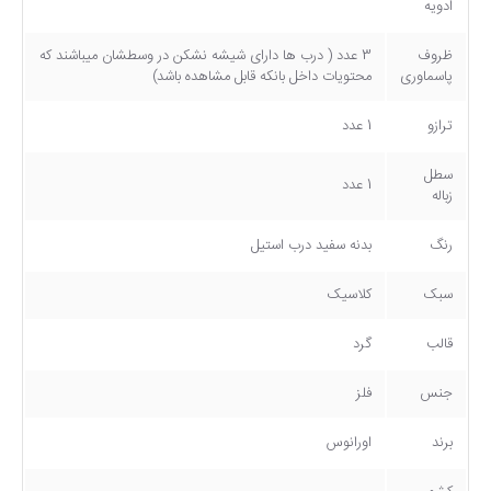
ادویه
ظروف
3 عدد ( درب ها دارای شیشه نشکن در وسطشان میباشند که
پاسماوری
محتویات داخل بانکه قابل مشاهده باشد)
ترازو
1 عدد
سطل
1 عدد
زباله
رنگ
بدنه سفید درب استیل
سبک
کلاسیک
قالب
گرد
جنس
فلز
برند
اورانوس