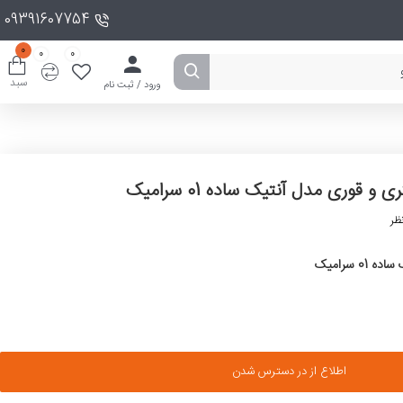
09391607754
0
0
0
سبد
ورود / ثبت نام
و قوری مدل آنتیک ساده 01 سرامیک
ظر
 سرامیک
اطلاع از در دسترس شدن