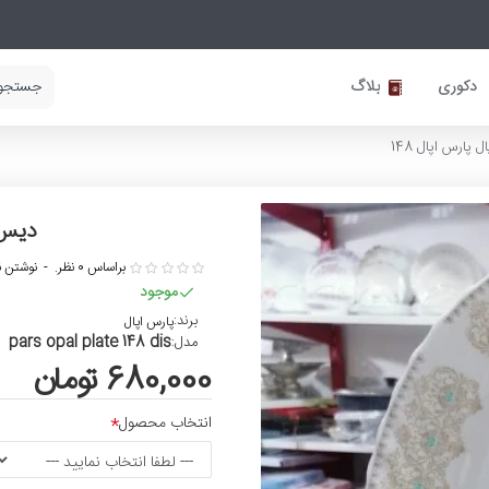
دکوری
بلاگ
 پارس اپال 148
دیس و
براساس 0 نظر.
-
نوشتن ن
موجود
برند:
پارس اپال
pars opal plate 148 dis
مدل:
680,000 تومان
انتخاب محصول