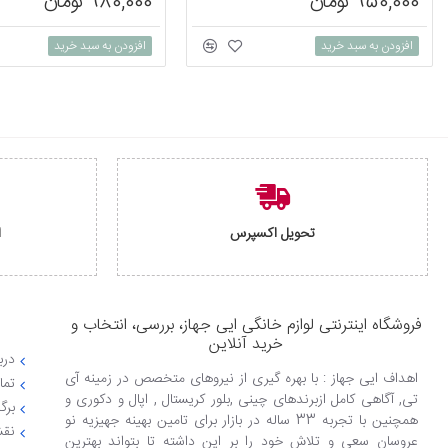
950,000 تومان
980,000 تومان
افزودن به سبد خرید
افزودن به سبد خرید
تحویل اکسپرس
ا
فروشگاه اینترنتی لوازم خانگی ایی جهاز، بررسی، انتخاب و
خرید آنلاین
دربا
اهداف ایی جهاز : با بهره گیری از نیروهای متخصص در زمینه آی
تما
تی, آگاهی کامل ازبرندهای چینی ,بلور کریستال , اپال و دکوری و
برگ
همچنین با تجربه 33 ساله در بازار برای تامین بهینه جهیزیه نو
نقش
عروسان سعی و تلاش خود را بر این داشته تا بتواند بهترین