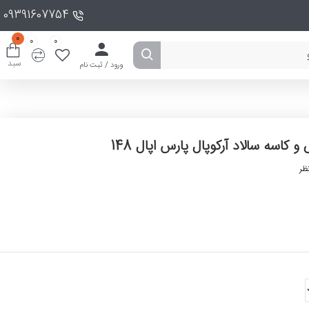
09391607754
0
0
0
سبد
ورود / ثبت نام
 کاسه سالاد آرکوپال پارس اپال 148
ظر