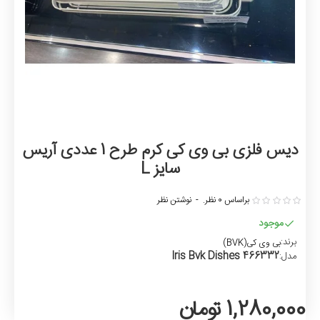
دیس فلزی بی وی کی کرم طرح 1 عددی آریس
سایز L
براساس 0 نظر.
-
نوشتن نظر
موجود
برند:
بی وی کی(BVK)
Iris Bvk Dishes 466332
مدل:
1,280,000 تومان