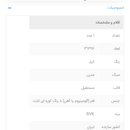
خصوصیات
اقلام و مشخصات
تعداد
1 عدد
ابعاد
16*37
رنگ
کرم
سبک
مدرن
قالب
مستطیل
جنس
فلز (آلومینیوم یا آهن) با رنگ کوره ای ثابت
برند
BVK
کشور سازنده
ایران