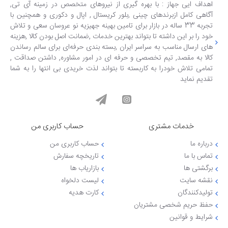
اهداف ایی جهاز : با بهره گیری از نیروهای متخصص در زمینه آی تی,
آگاهی کامل ازبرندهای چینی ,بلور کریستال , اپال و دکوری و همچنین با
تجربه 33 ساله در بازار برای تامین بهینه جهیزیه نو عروسان سعی و تلاش
خود را بر این داشته تا بتواند بهترین خدمات ,ضمانت اصل بودن کالا ,هزینه
های ارسال مناسب به سراسر ایران ,بسته بندی حرفه‌ای برای سالم رساندن
کالا به مقصد, تیم تخصصی و حرفه ای در امور مشاوره, داشتن صداقت ,
تمامی تلاش خودرا به کاربسته تا بتواند لذت خریدی بی انتها را به شما
تقدیم نماید
خدمات مشتری
حساب کاربری من
درباره ما
حساب کاربری من
تماس با ما
تاریخچه سفارش
برگشتی ها
بازاریاب ها
نقشه سایت
لیست دلخواه
تولیدکنندگان
کارت هدیه
حفظ حریم شخصی مشتریان
شرایط و قوانین