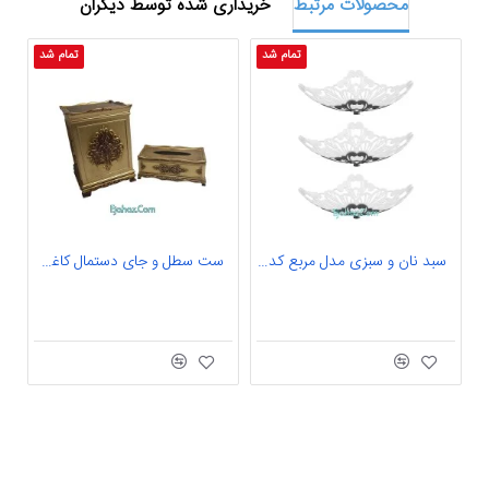
محصولات مرتبط
خریداری شده توسط دیگران
تمام شد
تمام شد
سبد نان و سبزی مدل مربع کد 0045 بسته ۳ عددی
ست سطل و جای دستمال کاغذی طرح ANT02
چ