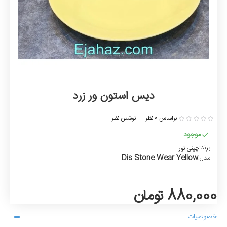
دیس استون ور زرد
براساس 0 نظر.
-
نوشتن نظر
موجود
برند:
چینی نور
Dis Stone Wear Yellow
مدل:
880,000 تومان
خصوصیات