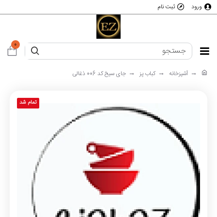
ورود
ثبت نام
0
آشپزخانه
کباب پز
جای سیخ کد 006 ذغالی
تمام شد