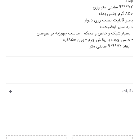
ابعاد
72*9*9 سانتی متر وزن
850 گرم جنس بدنه
بامبو قابلیت نصب روی دیوار
دارد سایر توضیحات
- بسیار شیک و خاص و محکم - مناسب جهیزیه نو عروسان
- جنس چوب با روکش چرم - وزن 850گرم
- ابعاد 72*9*9 سانتی متر
نظرات