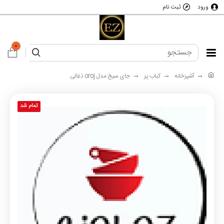
ورود
ثبت نام
0
آشپزخانه
کباب پز
جای سیخ مدل oroj ذغالی
تمام شد